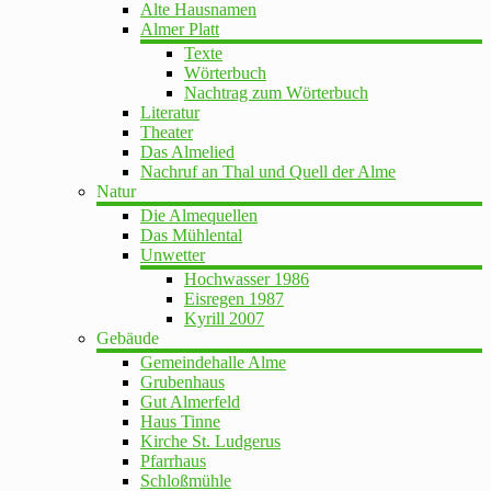
Alte Hausnamen
Almer Platt
Texte
Wörterbuch
Nachtrag zum Wörterbuch
Literatur
Theater
Das Almelied
Nachruf an Thal und Quell der Alme
Natur
Die Almequellen
Das Mühlental
Unwetter
Hochwasser 1986
Eisregen 1987
Kyrill 2007
Gebäude
Gemeindehalle Alme
Grubenhaus
Gut Almerfeld
Haus Tinne
Kirche St. Ludgerus
Pfarrhaus
Schloßmühle