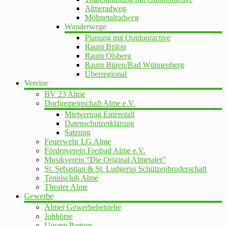
Almeradweg
Möhnetalradweg
Wanderwege
Planung mit Outdooractive
Raum Brilon
Raum Olsberg
Raum Büren/Bad Wünnenberg
Überregional
Vereine
BV 23 Alme
Dorfgemeinschaft Alme e.V.
Mietvertrag Entenstall
Datenschutzerklärung
Satzung
Feuerwehr LG Alme
Förderverein Freibad Alme e.V.
Musikverein “Die Original Almetaler”
St. Sebastian & St. Ludgerus Schützenbruderschaft
Tennisclub Alme
Theater Alme
Gewerbe
Almer Gewerbebetriebe
Jobbörse
Unsere Partner