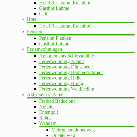
Hotel Restaurant Eulenhof
Gasthof Lahme
Cafè
Hotel
Hotel Restaurant Eulenhof
Pension
Pension Planken
Gasthof Lahme
Ferienwohnungen
Appartements Schlossmühle
Ferienwohnung Adams
Ferienwohnung Dünschede
Ferienwohnung Hammerschmidt
Ferienwohnung Helle
Ferienwohnung Höing
Ferienwohnung Waldfeeling
Aktiv sein in Alme
Freibad Badcelona
Angeln
Entengolf
Reiten
Wandern
Mehrgenerationenweg
Quellenweg