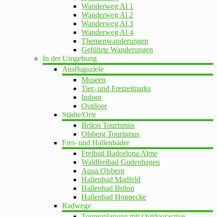
Wanderweg Al 1
Wanderweg Al 2
Wanderweg Al 3
Wanderweg Al 4
Themenwanderungen
Geführte Wanderungen
In der Umgebung
Ausflugsziele
Museen
Tier- und Freizeitparks
Indoor
Outdoor
Städte/Orte
Brilon Tourismus
Olsberg Tourismus
Frei- und Hallenbäder
Freibad Badcelona Alme
Waldfreibad Gudenhagen
Aqua Olsberg
Hallenbad Madfeld
Hallenbad Brilon
Hallenbad Hoppecke
Radwege
Tourenplanung mit Outdooractive