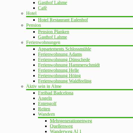
Gasthof Lahme
Cafè
Hotel
Hotel Restaurant Eulenhof
Pension
Pension Planken
Gasthof Lahme
Ferienwohnungen
Appartements Schlossmühle
Ferienwohnung Adams
Ferienwohnung Dünschede
Ferienwohnung Hammerschmidt
Ferienwohnung Helle
Ferienwohnung Höing
Ferienwohnung Waldfeeling
Aktiv sein in Alme
Freibad Badcelona
Angeln
Entengolf
Reiten
Wandern
Mehrgenerationenweg
Quellenweg
Wanderweg Al 1