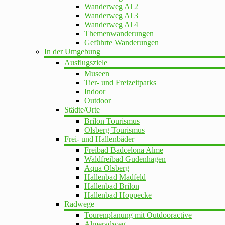
Wanderweg Al 2
Wanderweg Al 3
Wanderweg Al 4
Themenwanderungen
Geführte Wanderungen
In der Umgebung
Ausflugsziele
Museen
Tier- und Freizeitparks
Indoor
Outdoor
Städte/Orte
Brilon Tourismus
Olsberg Tourismus
Frei- und Hallenbäder
Freibad Badcelona Alme
Waldfreibad Gudenhagen
Aqua Olsberg
Hallenbad Madfeld
Hallenbad Brilon
Hallenbad Hoppecke
Radwege
Tourenplanung mit Outdooractive
Almeradweg