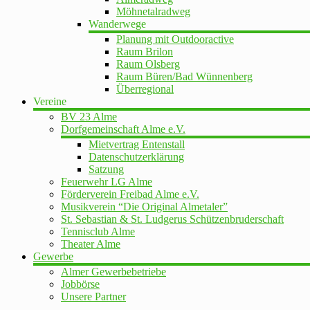
Möhnetalradweg
Wanderwege
Planung mit Outdooractive
Raum Brilon
Raum Olsberg
Raum Büren/Bad Wünnenberg
Überregional
Vereine
BV 23 Alme
Dorfgemeinschaft Alme e.V.
Mietvertrag Entenstall
Datenschutzerklärung
Satzung
Feuerwehr LG Alme
Förderverein Freibad Alme e.V.
Musikverein “Die Original Almetaler”
St. Sebastian & St. Ludgerus Schützenbruderschaft
Tennisclub Alme
Theater Alme
Gewerbe
Almer Gewerbebetriebe
Jobbörse
Unsere Partner