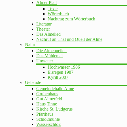
Almer Platt
Texte
Wörterbuch
Nachtrag zum Wörterbuch
Literatur
Theater
Das Almelied
Nachruf an Thal und Quell der Alme
Natur
Die Almequellen
Das Mühlental
Unwetter
Hochwasser 1986
Eisregen 1987
Kyrill 2007
Gebäude
Gemeindehalle Alme
Grubenhaus
Gut Almerfeld
Haus Tinne
Kirche St. Ludgerus
Pfarrhaus
Schloßmühle
Wasserschloß